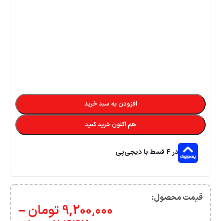
قیمت محصول:​
9,200,000
تومان
–
2,442,000
تومان
پشتیبانی قدرتمند
امکان عودت وجه
هر روز و هر ساعت
در صورت عدم تکمیل به موقع
تحویل سریع سفارشات
تضمین کیفیت و اصالت
در کمترین زمان
فروش مستقیم از شرکت