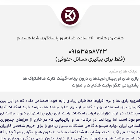
09153558723
(فقط برای پیگیری مسائل حقوقی)
لینک های مفید
بازی های اورجینال
خریدهای درون برنامه
گیفت کارت ها
اشتراک ها
پشتیبانی تلگرام
ثبت شکایات و نظرات
امروزه بازی ها و نرم افزارها مخاطبان زیادی را به خود اختصاص داده که در این بین
کاربران برای استفاده بهتر و کاملتر از بازی ها و برنامه ها نیازمند خرید امکانات آنها
میباشند، در نرم افزارهای ایرانی امکانات راحت تری برای پرداختهای درون برنامه ای
موجود است اما پرداخت در برنامه ها و بازیهایی که در خارج از مرزهای جمهوری
اسلامی ایران تولید میشوند گاهی مشکلات بسیار زیادی را برای حریم شخصی کاربران
به وجود می آورد. دیجینوشاپ به شما کمک میکند تا بدون هیچ نگرانی هر آنچه را که
در تمام برنامه ها و بازیهای ویدئویی نیاز دارید بدون هیچ درنگی خریداری و از
خدمات پرداخت امن استفاده کنید. سایت دیجینوشاپ با داشتن نماد اعتماد، مفتخر
به تکمیل روزانه بیش از 500 سفارشات کاربران ایرانی میباشد.
نماد اعتماد ما