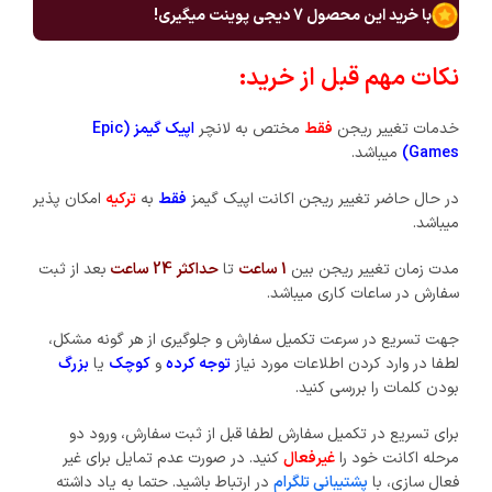
با خرید این محصول
7
دیجی پوینت میگیری!
نکات مهم قبل از خرید:
خدمات تغییر ریجن
فقط
مختص به لانچر
اپیک گیمز (Epic
Games)
میباشد.
در حال حاضر تغییر ریجن اکانت اپیک گیمز
فقط
به
ترکیه
امکان پذیر
میباشد.
مدت زمان تغییر ریجن بین
1 ساعت
تا
حداکثر 24 ساعت
بعد از ثبت
سفارش در ساعات کاری میباشد.
جهت تسریع در سرعت تکمیل سفارش و جلوگیری از هر گونه مشکل،
لطفا در وارد کردن اطلاعات مورد نیاز
توجه کرده
و
کوچک
یا
بزرگ
بودن کلمات را بررسی کنید.
برای تسریع در تکمیل سفارش لطفا قبل از ثبت سفارش، ورود دو
مرحله اکانت خود را
غیرفعال
کنید. در صورت عدم تمایل برای غیر
فعال سازی، با
پشتیبانی تلگرام
در ارتباط باشید. حتما به یاد داشته