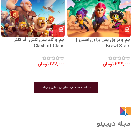
جم و براول پس براول استارز |
جم و گلد پس کلش آف کلنز |
Clash of Clans
Brawl Stars
244,000
تومان
177,000
تومان
مشاهده همه خریدهای درون بازی و برنامه
مجله دیجینو