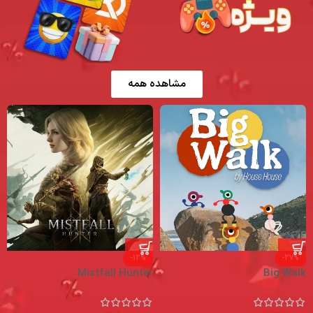
مشاهده همه
-12%
-27%
y
Mistfall Hunter
Big Walk