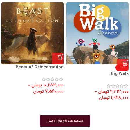
Beast of Reincarnation
-27%
Big Walk
10,283,000
تومان
–
7,560,000
تومان
2,313,000
تومان
–
1,928,000
تومان
مشاهده همه بازی‌های اورجینال