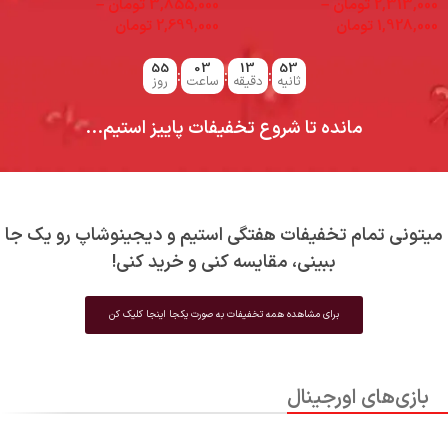
2,313,000
تومان
–
3,855,000
تومان
–
0
1,928,000
تومان
2,699,000
تومان
0
55
03
13
51
:
:
:
ثانیه
دقیقه
ساعت
روز
مانده تا شروع تخفیفات پاییز استیم...
میتونی تمام تخفیفات هفتگی استیم و دیجینوشاپ رو یک جا
ببینی، مقایسه کنی و خرید کنی!
برای مشاهده همه تخفیفات به صورت یکجا اینجا کلیک کن
بازی‌های اورجینال