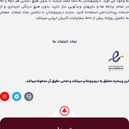
به وجود می آورد. دیجینوشاپ به شما کمک میکند تا بدون هیچ نگرانی هر آنچه را که
در تمام برنامه ها و بازیهای ویدئویی نیاز دارید بدون هیچ درنگی خریداری و از
خدمات پرداخت امن استفاده کنید. سایت دیجینوشاپ با داشتن نماد اعتماد، مفتخر
به تکمیل روزانه بیش از 500 سفارشات کاربران ایرانی میباشد.
نماد اعتماد ما
اين وبسايت متعلق به دیجینوشاپ ميباشد و تمامی حقوق آن محفوظ ميباشد.