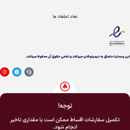
نماد اعتماد ما
اين وبسايت متعلق به دیجینوشاپ ميباشد و تمامی حقوق آن محفوظ ميباشد.
توجه!
تکمیل سفارشات اقساط ممکن است با مقداری تاخیر
انجام شود.