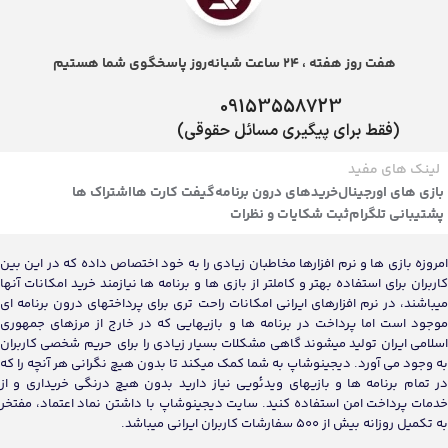
هفت روز هفته ، 24 ساعت شبانه‌روز پاسخگوی شما هستیم
09153558723
(فقط برای پیگیری مسائل حقوقی)
لینک های مفید
بازی های اورجینال
خریدهای درون برنامه
گیفت کارت ها
اشتراک ها
پشتیبانی تلگرام
ثبت شکایات و نظرات
امروزه بازی ها و نرم افزارها مخاطبان زیادی را به خود اختصاص داده که در این بین
کاربران برای استفاده بهتر و کاملتر از بازی ها و برنامه ها نیازمند خرید امکانات آنها
میباشند، در نرم افزارهای ایرانی امکانات راحت تری برای پرداختهای درون برنامه ای
موجود است اما پرداخت در برنامه ها و بازیهایی که در خارج از مرزهای جمهوری
اسلامی ایران تولید میشوند گاهی مشکلات بسیار زیادی را برای حریم شخصی کاربران
به وجود می آورد. دیجینوشاپ به شما کمک میکند تا بدون هیچ نگرانی هر آنچه را که
در تمام برنامه ها و بازیهای ویدئویی نیاز دارید بدون هیچ درنگی خریداری و از
خدمات پرداخت امن استفاده کنید. سایت دیجینوشاپ با داشتن نماد اعتماد، مفتخر
به تکمیل روزانه بیش از 500 سفارشات کاربران ایرانی میباشد.