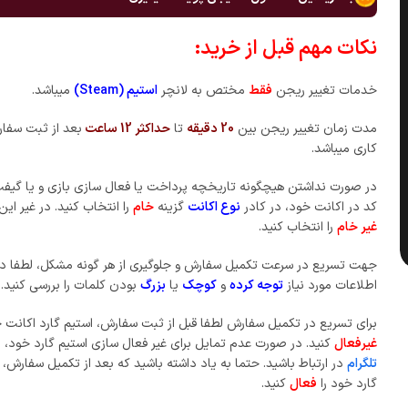
نکات مهم قبل از خرید:
خدمات تغییر ریجن
فقط
مختص به لانچر
استیم (Steam)
میباشد.
مدت زمان تغییر ریجن بین
20 دقیقه
تا
حداکثر 12 ساعت
بعد از ثبت سفا
کاری میباشد.
در صورت نداشتن هیچگونه تاریخچه پرداخت یا فعال سازی بازی و یا گیفت
کد در اکانت خود، در کادر
نوع اکانت
گزینه
خام
را انتخاب کنید. در غیر ای
غیر خام
را انتخاب کنید.
جهت تسریع در سرعت تکمیل سفارش و جلوگیری از هر گونه مشکل، لطفا در
اطلاعات مورد نیاز
توجه کرده
و
کوچک
یا
بزرگ
بودن کلمات را بررسی کنید.
برای تسریع در تکمیل سفارش لطفا قبل از ثبت سفارش، استیم گارد اکانت خ
غیرفعال
کنید. در صورت عدم تمایل برای غیر فعال سازی استیم گارد خود، ب
تلگرام
در ارتباط باشید. حتما به یاد داشته باشید که بعد از تکمیل سفارش،
گارد خود را
فعال
کنید.