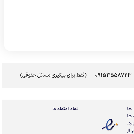
09153558723
(فقط برای پیگیری مسائل حقوقی)
 ها
نماد اعتماد ما
 ها
رد.
 از