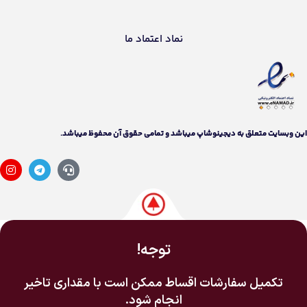
نماد اعتماد ما
اين وبسايت متعلق به دیجینوشاپ ميباشد و تمامی حقوق آن محفوظ ميباشد.
توجه!
تکمیل سفارشات اقساط ممکن است با مقداری تاخیر
انجام شود.