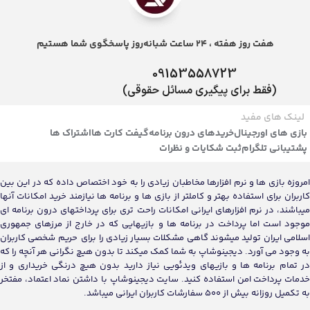
هفت روز هفته ، 24 ساعت شبانه‌روز پاسخگوی شما هستیم
09153558723
(فقط برای پیگیری مسائل حقوقی)
لینک های مفید
بازی های اورجینال
خریدهای درون برنامه
گیفت کارت ها
اشتراک ها
پشتیبانی تلگرام
ثبت شکایات و نظرات
امروزه بازی ها و نرم افزارها مخاطبان زیادی را به خود اختصاص داده که در این بین
کاربران برای استفاده بهتر و کاملتر از بازی ها و برنامه ها نیازمند خرید امکانات آنها
میباشند، در نرم افزارهای ایرانی امکانات راحت تری برای پرداختهای درون برنامه ای
موجود است اما پرداخت در برنامه ها و بازیهایی که در خارج از مرزهای جمهوری
اسلامی ایران تولید میشوند گاهی مشکلات بسیار زیادی را برای حریم شخصی کاربران
به وجود می آورد. دیجینوشاپ به شما کمک میکند تا بدون هیچ نگرانی هر آنچه را که
در تمام برنامه ها و بازیهای ویدئویی نیاز دارید بدون هیچ درنگی خریداری و از
خدمات پرداخت امن استفاده کنید. سایت دیجینوشاپ با داشتن نماد اعتماد، مفتخر
به تکمیل روزانه بیش از 500 سفارشات کاربران ایرانی میباشد.