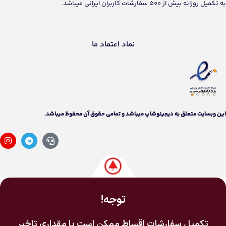
به تکمیل روزانه بیش از 500 سفارشات کاربران ایرانی میباشد.
نماد اعتماد ما
اين وبسايت متعلق به دیجینوشاپ ميباشد و تمامی حقوق آن محفوظ ميباشد.
توجه!
تکمیل سفارشات اقساط ممکن است با مقداری تاخیر