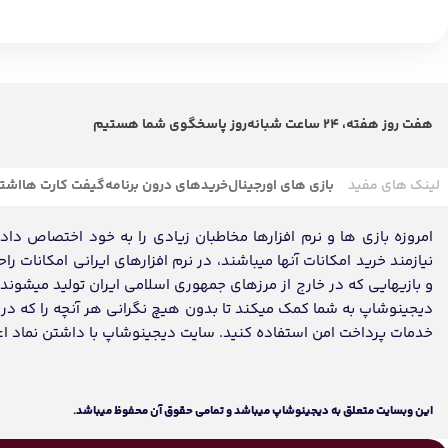
هفت روز هفته، 24 ساعت شبانه‌روز پاسخگوی شما هستیم
لینک های مفید
بازی های اورجینال
خریدهای درون برنامه
گیفت کارت ها
اشتر
امروزه بازی ها و نرم افزارها مخاطبان زیادی را به خود اختصاص داده ک
نیازمند خرید امکانات آنها میباشند، در نرم افزارهای ایرانی امکانات ر
و بازیهایی که در خارج از مرزهای جمهوری اسلامی ایران تولید میشون
دیجینوشاپ به شما کمک میکند تا بدون هیچ نگرانی هر آنچه را که در تم
خدمات پرداخت امن استفاده کنید. سایت دیجینوشاپ با داشتن نماد اعتماد، مفتخر به تکمیل روز
اين وبسايت متعلق به دیجینوشاپ ميباشد و تمامی حقوق آن محفوظ ميباشد.