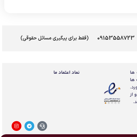
09153558723
(فقط برای پیگیری مسائل حقوقی)
 ها
نماد اعتماد ما
 ها
رد.
 از