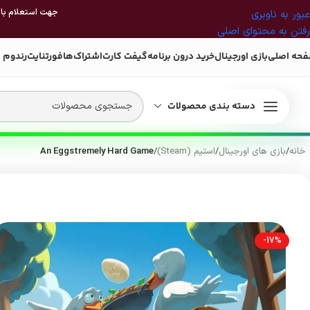
جهت استعلام بازی
عبور به ناوبری
رفتن به محتوای اصلی
حه اصلی
بازی اورجینال
خرید درون برنامه
گیفت کارت
اشتراک‌ها
فورتنایت
رندوم 
دسته بندی محصولات
خانه
/
بازی های اورجینال
/
استیم (Steam)
/
An Eggstremely Hard Game
-17%