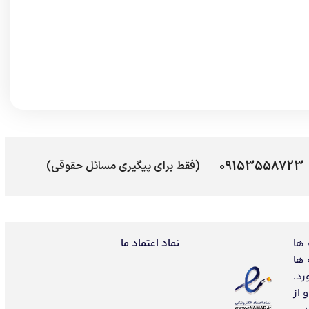
09153558723
(فقط برای پیگیری مسائل حقوقی)
 ها
نماد اعتماد ما
 ها
رد.
 از