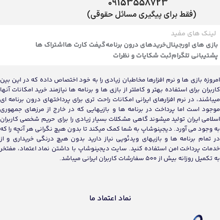
09153558723
(فقط برای پیگیری مسائل حقوقی)
لینک های مفید
بازی های اورجینال
خریدهای درون برنامه
گیفت کارت ها
اشتراک ها
پشتیبانی تلگرام
ثبت شکایات و نظرات
امروزه بازی ها و نرم افزارها مخاطبان زیادی را به خود اختصاص داده که در این بین
کاربران برای استفاده بهتر و کاملتر از بازی ها و برنامه ها نیازمند خرید امکانات آنها
میباشند، در نرم افزارهای ایرانی امکانات راحت تری برای پرداختهای درون برنامه ای
موجود است اما پرداخت در برنامه ها و بازیهایی که در خارج از مرزهای جمهوری
اسلامی ایران تولید میشوند گاهی مشکلات بسیار زیادی را برای حریم شخصی کاربران
به وجود می آورد. دیجینوشاپ به شما کمک میکند تا بدون هیچ نگرانی هر آنچه را که
در تمام برنامه ها و بازیهای ویدئویی نیاز دارید بدون هیچ درنگی خریداری و از
خدمات پرداخت امن استفاده کنید. سایت دیجینوشاپ با داشتن نماد اعتماد، مفتخر
به تکمیل روزانه بیش از 500 سفارشات کاربران ایرانی میباشد.
نماد اعتماد ما