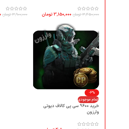
3,150,000
تومان
0
3,450,000
تومان
3,900,000
تومان
-6%
اتمام موجودی
خرید 9600 سی پی کالاف دیوتی
وارزون