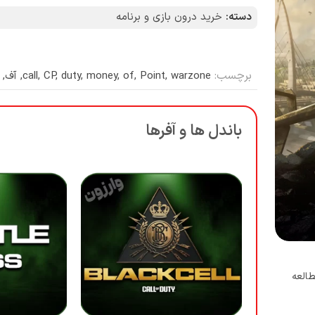
دسته:
خرید درون بازی و برنامه
برچسب:
warzone
,
Point
,
of
,
money
,
duty
,
CP
,
call
,
آف
,
باندل ها و آفرها
طالعه