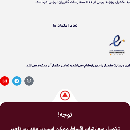
به تکمیل روزانه بیش از 500 سفارشات کاربران ایرانی میباشد.
نماد اعتماد ما
اين وبسايت متعلق به دیجینوشاپ ميباشد و تمامی حقوق آن محفوظ ميباشد.
توجه!
تکمیل سفارشات اقساط ممکن است با مقداری تاخیر