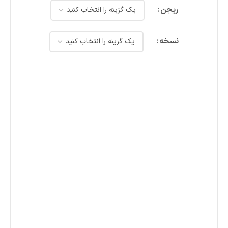
ریجن
نسخه