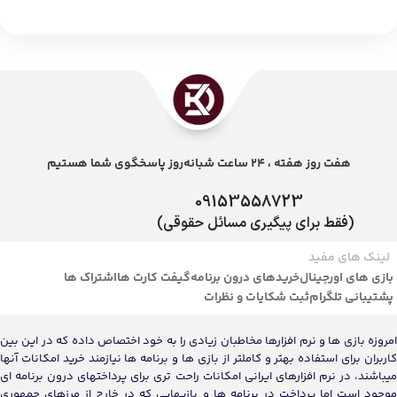
هفت روز هفته ، 24 ساعت شبانه‌روز پاسخگوی شما هستیم
09153558723
(فقط برای پیگیری مسائل حقوقی)
لینک های مفید
بازی های اورجینال
خریدهای درون برنامه
گیفت کارت ها
اشتراک ها
پشتیبانی تلگرام
ثبت شکایات و نظرات
امروزه بازی ها و نرم افزارها مخاطبان زیادی را به خود اختصاص داده که در این بین
کاربران برای استفاده بهتر و کاملتر از بازی ها و برنامه ها نیازمند خرید امکانات آنها
میباشند، در نرم افزارهای ایرانی امکانات راحت تری برای پرداختهای درون برنامه ای
موجود است اما پرداخت در برنامه ها و بازیهایی که در خارج از مرزهای جمهوری
اسلامی ایران تولید میشوند گاهی مشکلات بسیار زیادی را برای حریم شخصی کاربران
به وجود می آورد. دیجینوشاپ به شما کمک میکند تا بدون هیچ نگرانی هر آنچه را که
در تمام برنامه ها و بازیهای ویدئویی نیاز دارید بدون هیچ درنگی خریداری و از
خدمات پرداخت امن استفاده کنید. سایت دیجینوشاپ با داشتن نماد اعتماد، مفتخر
به تکمیل روزانه بیش از 500 سفارشات کاربران ایرانی میباشد.