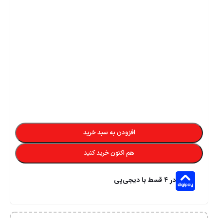
قیمت محصول:​
22,400,000
تومان
–
10,350,000
تومان
پشتیبانی قدرتمند
امکان عودت وجه
هر روز و هر ساعت
در صورت عدم تکمیل به موقع
تحویل سریع سفارشات
تضمین کیفیت و اصالت
در کمترین زمان
فروش مستقیم از شرکت