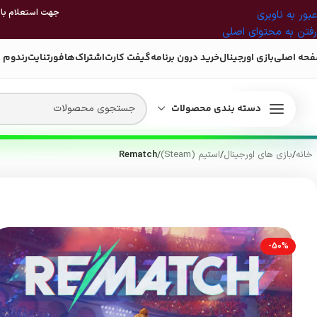
جهت استعلام بازی
عبور به ناوبری
رفتن به محتوای اصلی
حه اصلی
بازی اورجینال
خرید درون برنامه
گیفت کارت
اشتراک‌ها
فورتنایت
رندوم 
دسته بندی محصولات
خانه
/
بازی های اورجینال
/
استیم (Steam)
/
Rematch
-50%