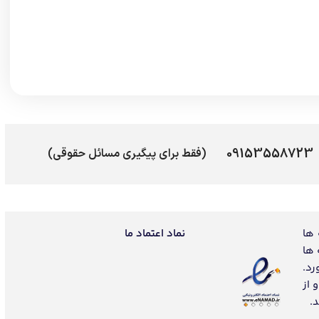
09153558723
(فقط برای پیگیری مسائل حقوقی)
 ها
نماد اعتماد ما
 ها
رد.
 از