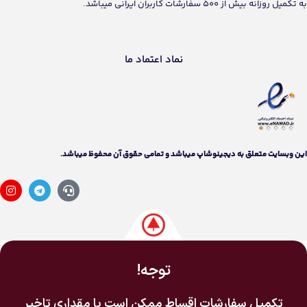
به تکمیل روزانه بیش از 500 سفارشات کاربران ایرانی میباشد.
نماد اعتماد ما
اين وبسايت متعلق به دیجینوشاپ ميباشد و تمامی حقوق آن محفوظ ميباشد.
توجه!
تکمیل سفارشات اقساط ممکن است با مقداری تاخیر