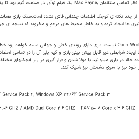
کانیسم نبردها و هسته اصلی گیم پلی Max Payne 3 به غیر از چند نکته ی کوچک اطلاعات چندانی فاش 
گیری ها ایجاد کرده و به خاطر محیط های درهم و مخروبه که نتیجه ای جز 
بر خلاف اکثر ساخته های Rockstar عنوان Max Payne 3 یک بازی Open-World نیست. بازی دارای رو
حالا در بازی میتوانید با دولا شدن و قرار گیری در زیر آبجکتهای مختل
خود نیز به سوی دشمنان نیز شلیک کند.
4 Service Pack 2, Windows XP 32/64 Service Pack 3
 3.06 GHZ / AMD Dual Core 2.6 GHZ – FX8150 8 Core x 3.6 GHZ