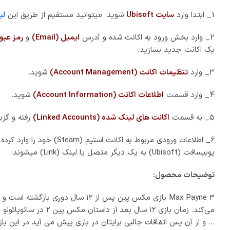
1_ ابتدا وارد
سایت Ubisoft
شوید. میتوانید مستقیم از طریق این
لی
2_ وارد بخش ورود به اکانت شده و آدرس
ایمیل (Email)
و
رمز عبور (word
یک اکانت جدید بسازید.
3_ وارد
تنظیمات اکانت (Account Management)
شوید.
4_ وارد قسمت
اطلاعات اکانت (Account Information)
شوید.
5_ به قسمت
اکانت های لینک شده (Linked Accounts)
رفته و گزی
یوبیسافت (Ubisoft) به یک دیگر متصل یا لینک (Link) میشوند.
توضیحات محصول:
Max Payne 3 بازی مکس پین پس از 
می‌کند. زمان بازی ۲
… و از آن پس اتفاقات جالبی برایتان در بازی پیش می آید در این