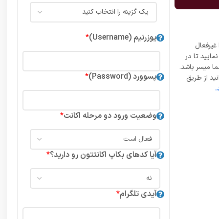
یوزرنیم (Username)
*
غیرفعال
مایید تا در
ما میسر باشد.
پسوورد (Password)
*
ید از طریق
.
وضعیت ورود دو مرحله اکانت
*
آیا کدهای بکاپ اکانتتون رو دارید؟
*
آیدی تلگرام
*