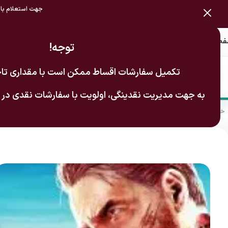
جهت استعلام بازی
حه اصلی
بازی اورجینال
خرید درون برنامه
گیفت کارت
اشتراک‌ها
فورتنایت
رندوم 
توجه!
تکمیل سفارشات اقساط ممکن است با مقداری تاخ
دسته بندی محصولات
به جهت مدیریت نقدینگی، اولویت با سفارشات نقدی در
خانه
/
بازی های اورجینال
/
استیم (Steam)
/
Max Payne 3