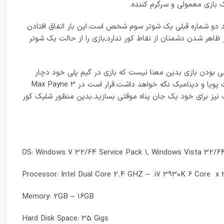
نشده است.سبک بازی همانند دو شماره قبلی یک شوتر سوم شخص است.این بار اتفاق افتادن
ظاهر شدن دشمنان از نقاط کور ندارد,بازی را از حالت یک شوتر
ندی خطی و جهانی بسته خواهد بود.خطی بودن بازی بدین معنا نیست که بازی در گیم پلی خود دچار
یکنواختی بشود,بلکه این هوش مصنوعی پیچیده دشمنان هست که با ایجاد شرایطی غیر قابل پیش بینی,بازی و گیم پلی آن را در تمامی لحظات پویا و دینامیک نگه خواهد داشت.قرار است در Max Payne 3
ف نیز برای خود یک جان پناه موقتی بسازید.بدین منظور شلیک کور
OS: Windows 7 32/64 Service Pack 1, Windows Vista 32/6
Processor: Intel Dual Core 2.4 GHZ – i7 3930K 6 Core x
Memory: 2GB – 16GB
Hard Disk Space: 35 Gigs