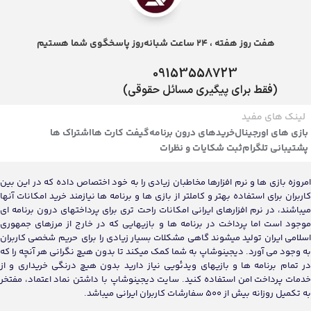
هفت روز هفته ، 24 ساعت شبانه‌روز پاسخگوی شما هستیم
09153558723
(فقط برای پیگیری مسائل حقوقی)
لینک های مفید
بازی های اورجینال
خریدهای درون برنامه
گیفت کارت ها
اشتراک ها
پشتیبانی تلگرام
ثبت شکایات و نظرات
امروزه بازی ها و نرم افزارها مخاطبان زیادی را به خود اختصاص داده که در این بین
کاربران برای استفاده بهتر و کاملتر از بازی ها و برنامه ها نیازمند خرید امکانات آنها
میباشند، در نرم افزارهای ایرانی امکانات راحت تری برای پرداختهای درون برنامه ای
موجود است اما پرداخت در برنامه ها و بازیهایی که در خارج از مرزهای جمهوری
اسلامی ایران تولید میشوند گاهی مشکلات بسیار زیادی را برای حریم شخصی کاربران
به وجود می آورد. دیجینوشاپ به شما کمک میکند تا بدون هیچ نگرانی هر آنچه را که
در تمام برنامه ها و بازیهای ویدئویی نیاز دارید بدون هیچ درنگی خریداری و از
خدمات پرداخت امن استفاده کنید. سایت دیجینوشاپ با داشتن نماد اعتماد، مفتخر
به تکمیل روزانه بیش از 500 سفارشات کاربران ایرانی میباشد.