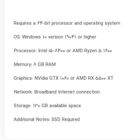
09153558723
(فقط برای پیگیری مسائل حقوقی)
 ها
نماد اعتماد ما
 ها
رد.
 از