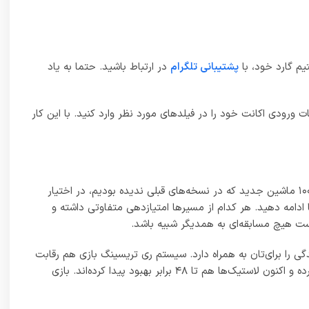
و بسیار سرگرم کننده‌تر از گذشته است. اکنون رقابت‌های این بخش
ری الهام گرفته شده از مسابقات آخر هفته در دنیای واقعی
بال شده و با هوش مصنوعی بهتر، استراتژی مربوط به فیزیک
 موتور اسپرت غرق کرده و به سراغ مسابقات قهرمانی جدید روید.
ار گیم‌پلی هیجان انگیز به شما ارائه می‌کنند. سازندگان فورزا
فورزا موتوراسپرت برای طیف وسیعی از رایانه‌های شخصی بهینه سازی شده است. بازی اکنون از سخت افزار و فناوری پیشرفته کامپیوترها استفاده کرده و می‌توانید با فناوری DLSS2 انویدیا یا FSR 2.2 عملکرد
و بالاترین کالیبراسیون HDR ممکن را به همراه دارد. بازی با نریخ فریم بهتر در بخش تک نفره، کراس پلی با ایکس باکس سری ایکس
 وصل کرده و تجربه بهتری از بازی دریافت کنید. در کل، فورزا
فت هیجان انگیزترین رویدادهای ممکن را برای‌تان فراهم کرده و
بعد از مدت‌ها، بار دیگر علاقه‌مندان ریسینگ را دور هم جمع می‌کند. بازی از همه نظر عالی عمل کرده و اگر به دنبال یک ریسینگ نسل نهمی هستید، Forza Motorsport همان انتخابی است که باید داشته