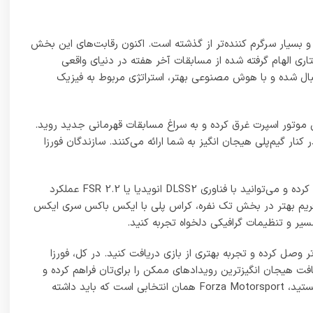
Requires a 64-bit processor and operating system
OS: Windows 10 version 19041 or higher
Processor: Intel i5-8400 or AMD Ryzen 5 1600
Memory: 8 GB RAM
Graphics: NVidia GTX 1060 or AMD RX 5500 XT
Network: Broadband Internet connection
Storage: 130 GB available space
Additional Notes: SSD Required