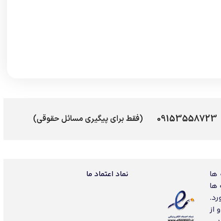
09153558723
(فقط برای پیگیری مسائل حقوقی)
 ها
نماد اعتماد ما
 ها
رد.
 از