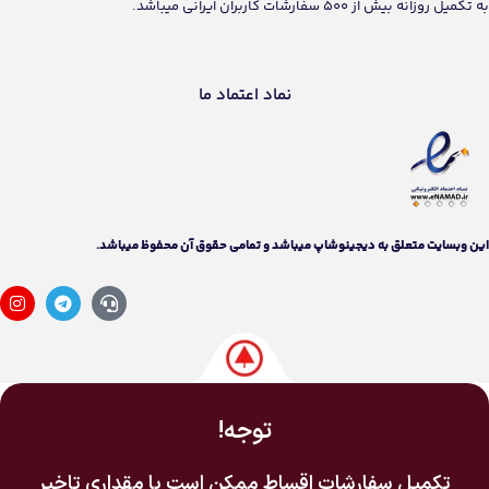
به تکمیل روزانه بیش از 500 سفارشات کاربران ایرانی میباشد.
نماد اعتماد ما
اين وبسايت متعلق به دیجینوشاپ ميباشد و تمامی حقوق آن محفوظ ميباشد.
توجه!
تکمیل سفارشات اقساط ممکن است با مقداری تاخیر