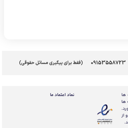
09153558723
(فقط برای پیگیری مسائل حقوقی)
 ها
نماد اعتماد ما
 ها
رد.
 از