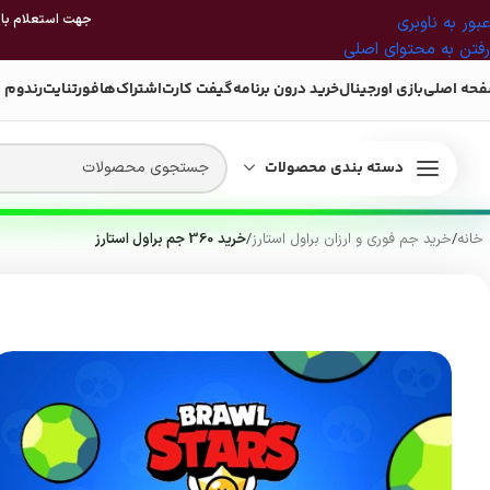
جهت استعلام بازی
عبور به ناوبری
رفتن به محتوای اصلی
حه اصلی
بازی اورجینال
خرید درون برنامه
گیفت کارت
اشتراک‌ها
فورتنایت
رندوم 
دسته بندی محصولات
خانه
/
خرید جم فوری و ارزان براول استارز
/
خرید 360 جم براول استارز