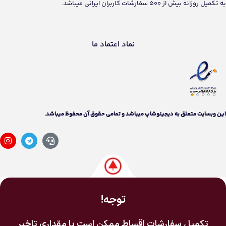
به تکمیل روزانه بیش از 500 سفارشات کاربران ایرانی میباشد.
نماد اعتماد ما
اين وبسايت متعلق به دیجینوشاپ ميباشد و تمامی حقوق آن محفوظ ميباشد.
توجه!
تکمیل سفارشات اقساط ممکن است با مقداری تاخیر