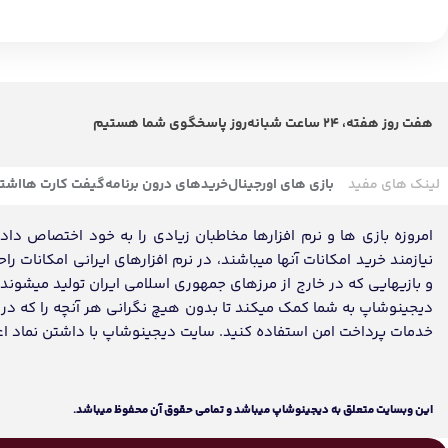
هفت روز هفته، 24 ساعت شبانه‌روز پاسخگوی شما هستیم
لینک های مفید
بازی های اورجینال
خریدهای درون برنامه
گیفت کارت ها
اشتر
امروزه بازی ها و نرم افزارها مخاطبان زیادی را به خود اختصاص داده ک
نیازمند خرید امکانات آنها میباشند، در نرم افزارهای ایرانی امکانات ر
و بازیهایی که در خارج از مرزهای جمهوری اسلامی ایران تولید میشون
دیجینوشاپ به شما کمک میکند تا بدون هیچ نگرانی هر آنچه را که در تم
خدمات پرداخت امن استفاده کنید. سایت دیجینوشاپ با داشتن نماد اعتماد، مفتخر به تکمیل روز
اين وبسايت متعلق به دیجینوشاپ ميباشد و تمامی حقوق آن محفوظ ميباشد.