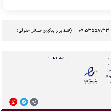
09153558723
(فقط برای پیگیری مسائل حقوقی)
 ها
نماد اعتماد ما
 ها
رد.
 از