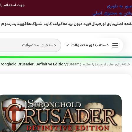
جهت استعلام بازی
عبور به ناوبری
رفتن به محتوای اصلی
حه اصلی
بازی اورجینال
خرید درون برنامه
گیفت کارت
اشتراک‌ها
فورتنایت
رندوم 
دسته بندی محصولات
خانه
/
بازی های اورجینال
/
استیم (Steam)
/
ronghold Crusader: Definitive Edition