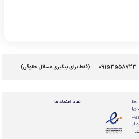
09153558723
(فقط برای پیگیری مسائل حقوقی)
 ها
نماد اعتماد ما
 ها
رد.
 از