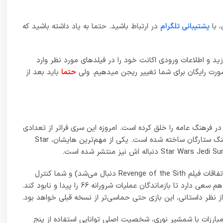
ش معروف مبارزات با شمشیر نوری، شخصیت اصلی توانایی استفاده از پنج
ر شمشیر و هر استایل مبارزه، برای یک دشمن خاص در طول داستان
The Force Awakens استفاده کرد، به بازیکن اجازه می‌دهد تا دشمنان را با ذهنش منجمد کرده و نیروها را نیز در هوا مسدود
طراحی مرحله در Jedi Survivor دارای نقشه‌های بزرگ‌تر و گسترده‌تر است که با NPCهای بیشتری پر شده است. طراحی سیاراتی مانند Koboh نیز در مقایسه با Fallen Order بازتر و گسترده‌تر شده است. سیاره
Koboh به عنوان یک “خانه موقف” توصیف شده است که بازیکن در طول بازی دوباره از آن بازدید خواهد کرد و با هر بازدید مجدد، مسیرهای جدیدی باز می‌شود. برخی از سیاراتی که در Fallen Order از آن‌ها
مبود محتوا نباشید، زیرا ساعت‌ها سرگرمی برایتان فراهم شده
 از بازی قبلی شده است. حال دیگر نیازی به اتلاف وقت در مسافرت‌های بازی نیست. در سرتاسر
سیاره‌ها چالش‌های جدای برای گیمرها وجود دارد که با عبادتگاه‌های The Legend of Zelda: Breath of the Wild مقایسه شده‌اند. Jedi Chamber Trials دارای پازل‌ها و چالش‌هایی برای بازیکن است که باید
‌العاده از دنیای جنگ ستارگان هستید، این بازی زیبا را از دست
Requires a 64-bit processor and operating system
OS: Windows 10 64-bit