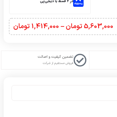
 با
پشتیبانی تلگرام
در ارتباط باشید. حتما به یاد داشته باشید که
ید و اطلاعات ورودی اکانت خود را در فیلدهای مورد نظر وارد
صورت رایگان برای شما تغییر ریجن میدهیم. ولی
حتما
باید بعد از
ین و تاثیرگذارترین پدیده ها در فرهنگ عامه را خلق کرده است. امروزه این سری فراتر از تعدادی
فیلم بوده و میتوان ردپای آن را در هر مدیوم دیگری پیدا کرد. یکی از آنها بازی‌های ویدیویی بوده و خوشبختانه کلی بازی فوق‌العاده بر اساس جنگ ستارگان ساخته شده است. یکی از مهم‌ترین هایشان، Star
از نظر داستانی، پنج سال پس از اتفاقات Star Wars Jedi Fallen Order جریان داشته (که خود پنج سال پس از اتفاقات فیلم Revenge of the Sith دنبال می‌شد) و شما کنترل
سرباز جدای Cal Kestis را به دست می‌گیرید. وی همچنان در حال تلاش برای متوقف کردن نیروهای شیطانی امپراتوری کهکشانی بوده که هنوز هم سعی دارد تا بازماندگان عملیات شرورانه 66 را پیدا و نابود کند.
ز نظر داستانی، این بازی حتی حماسی‌تر از نسخه قبلی خواهد بود.