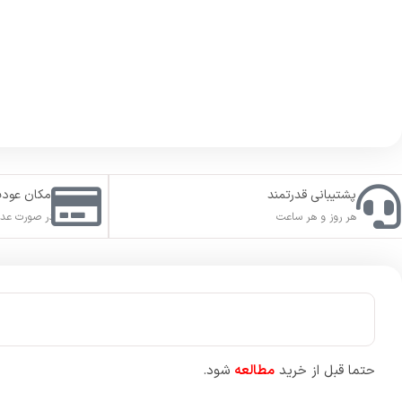
سفارش شما در بازه زمانی
10
دقیقه تا
12
ساعت بعد از ثبت سفارش 
برای تسریع در تکمیل سفارش لطفا قبل از ثبت سفارش، ورود دو مرح
بعد از تکمیل سفارش، مجدد ورود دو مرحله اکانت خود را فعال کنید
در صورت نداشتن اکانت ریجن مد نظر خود برای
استیم
، یک اکانت
بد
کنید. با این کار شما میتوانید محصول مورد نظر خود را برای هر ری
ثبت سفارش به
پشتیبانی تلگرام
مراجعه نمایید.
توضیحات محصول:
دنیا
Wars Jedi Fallen Order از استودیوی بازی سازی Respawn Entertainment بوده که در سال 2019 موفقیت های زیادی کسب کرد و حال Star Wars Jedi Survivor دنباله اش نیز منتشر شده است.
بازی استار وارز جدای سروایور
در این میان نیز کلی شخصیت فرعی و تازه به داستان وارد می‌شوند که