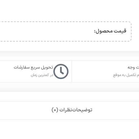
تکمیل خواهد شد.
له اکانت خود را
غیرفعال
کنید. در صورت عدم تمایل برای غیر فعال سازی،
.
ون استفاده
از ابزارهای تغییر دهنده
آی پی
و با
ریجن ایران
در استیم بساز
جنی ثبت سفارش کنید. اگر در
اپیک گیمز
اکانت ریجن ترکیه ندارید، ما به 
یی که در ابتدای درون فرنچایز سینمایی Star Wars در دهه 70 میلادی آغاز شد، با گذشت زمان یکی از مهم‌تر
 هر کدام آن‌ها به دلایل مختلفی، سعی در نابودی نیروهای جدای دارند. ا