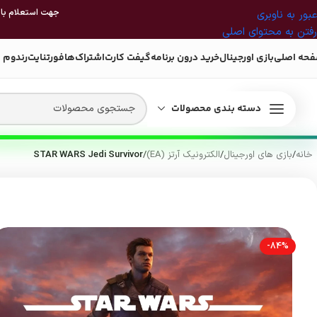
جهت استعلام بازی
عبور به ناوبری
رفتن به محتوای اصلی
حه اصلی
بازی اورجینال
خرید درون برنامه
گیفت کارت
اشتراک‌ها
فورتنایت
رندوم 
دسته بندی محصولات
خانه
/
بازی های اورجینال
/
الکترونیک آرتز (EA)
/
STAR WARS Jedi Survivor
-84%