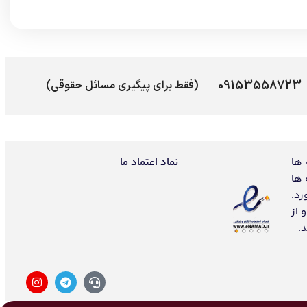
09153558723
(فقط برای پیگیری مسائل حقوقی)
 ها
نماد اعتماد ما
 ها
رد.
 از