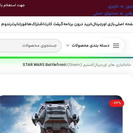
جهت استعلام بازی
عبور به ناوبری
رفتن به محتوای اصلی
حه اصلی
بازی اورجینال
خرید درون برنامه
گیفت کارت
اشتراک‌ها
فورتنایت
رندوم 
دسته بندی محصولات
خانه
/
بازی های اورجینال
/
استیم (Steam)
/
STAR WARS Battlefront
-76%