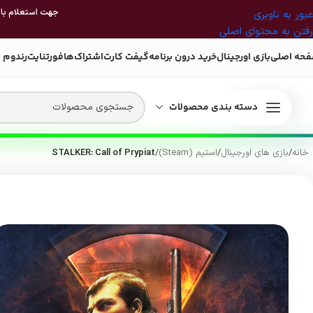
جهت استعلام بازی
عبور به ناوبری
رفتن به محتوای اصلی
حه اصلی
بازی اورجینال
خرید درون برنامه
گیفت کارت
اشتراک‌ها
فورتنایت
رندوم 
دسته بندی محصولات
خانه
/
بازی های اورجینال
/
استیم (Steam)
/
STALKER: Call of Prypiat