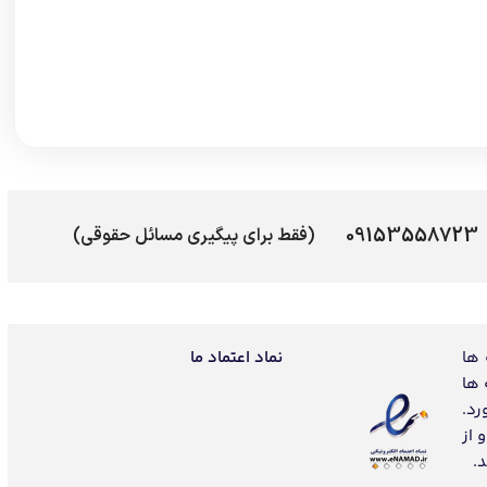
09153558723
(فقط برای پیگیری مسائل حقوقی)
 ها
نماد اعتماد ما
 ها
رد.
 از