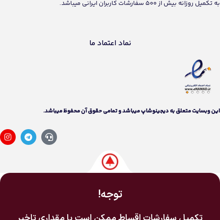
به تکمیل روزانه بیش از 500 سفارشات کاربران ایرانی میباشد.
نماد اعتماد ما
اين وبسايت متعلق به دیجینوشاپ ميباشد و تمامی حقوق آن محفوظ ميباشد.
توجه!
تکمیل سفارشات اقساط ممکن است با مقداری تاخیر