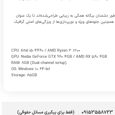
09153558723
(فقط برای پیگیری مسائل حقوقی)
 ها
نماد اعتماد ما
 ها
رد.
 از
.