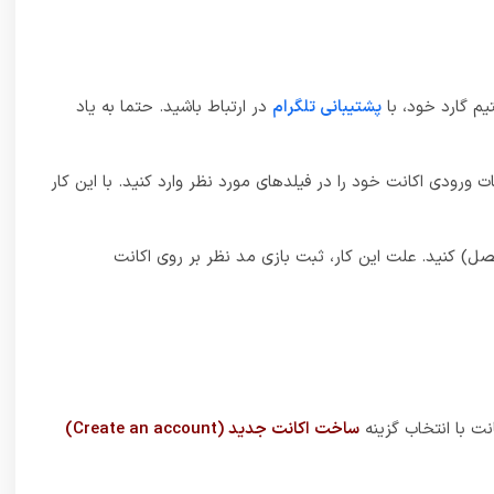
نید.
6_ اطلاعات ورودی مربوط به اکانت استیم (Steam) خود را وارد کرده و تایید کنید. بعد از تایید احتمالا یک ایمیل تاییدی برای ایمیل شما ارسال خواهد شد که بعد از تایید آن، اکانت های استیم (Steam) و
سری بازی‌های Tom Clancy’s Rainbow Six تاریخ طولانی‌ای داشته‌اند اما محبوبیت آن‌ها را باید مدیون بازی Tom Clancy’s Rainbow Six Siege دانست که یک عنوان آنلاین چندنفره تاکتیکی در سبک شوتر
بازیکنان محبوب گشت و طرفداران زیادی پیدا کرد. همین موضوع
ادن بازیکنان در مقابل هم، یک نژاد بیگانه خطرناک را به‌عنوان دشمن معرفی کند تا بازیکنان با
شکیل تیم خود به مقابله با آن‌ها بروند. بازی Rainbow Six Exraction عنوانی جدید، جذاب و سرگرم‌کننده است که همان عناصر اصولی Siege را در دل خود جای داده اما همکاری و کار تیمی اکنون در مقابل
ب تمام گلوله‌ها و منابع خود را داشته باشید زیرا کمبود منابع یکی از عناصر
ز به هدر دادن گلوله‌های خود بر روی هدف‌های بی‌اهمیت نشوید.