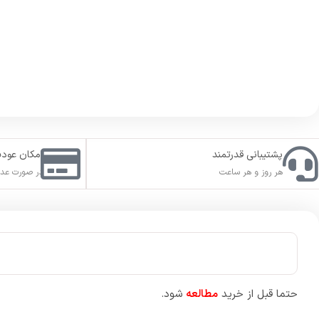
این محصول در حال حاضر در لانچر
Steam
فعال میشود.
سفارش شما در بازه زمانی
10
دقیقه تا
12
ساعت بعد از ثبت سفارش 
برای تسریع در تکمیل سفارش لطفا قبل از ثبت سفارش، استیم گارد ا
داشته باشید که بعد از تکمیل سفارش، مجدد استیم گارد خود را فعال
در صورت نداشتن اکانت ریجن مد نظر خود، یک اکانت
بدون استفاده
شما میتوانید محصول مورد نظر خود را برای هر ریجنی ثبت سفارش ک
اگر قصد تهیه محصولات
یوبیسافت
را دارید، قبل از ثبت سفارش وار
یوبیسافت و به مشکل نخوردن هنگام اجرای بازی بعد از خرید میباشد
مراحل لینک (متصل) کردن اکانت یوبیسافت به استیم:
1_ ابتدا وارد
سایت Ubisoft
شوید. میتوانید مستقیم از طریق این
لی
2_ وارد بخش ورود به اکانت شده و آدرس
ایمیل (Email)
و
رمز عبور (word
یک اکانت جدید بسازید.