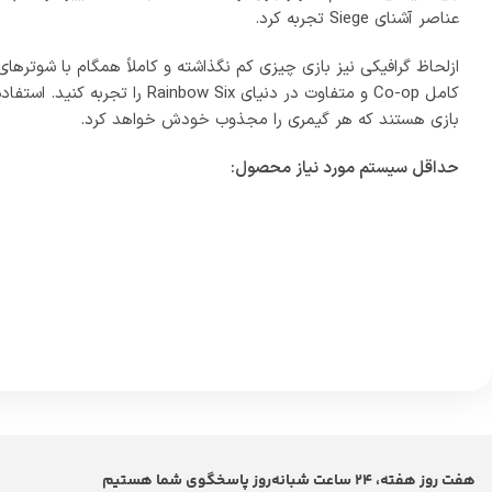
هفت روز هفته، 24 ساعت شبانه‌روز پاسخگوی شما هستیم
لینک های مفید
بازی های اورجینال
خریدهای درون برنامه
گیفت کارت ها
اشتر
امروزه بازی ها و نرم افزارها مخاطبان زیادی را به خود اختصاص داده ک
نیازمند خرید امکانات آنها میباشند، در نرم افزارهای ایرانی امکانات ر
و بازیهایی که در خارج از مرزهای جمهوری اسلامی ایران تولید میشون
دیجینوشاپ به شما کمک میکند تا بدون هیچ نگرانی هر آنچه را که در تم
خدمات پرداخت امن استفاده کنید. سایت دیجینوشاپ با داشتن نماد اعتماد، مفتخر به تکمیل روز
اين وبسايت متعلق به دیجینوشاپ ميباشد و تمامی حقوق آن محفوظ ميباشد.
تک