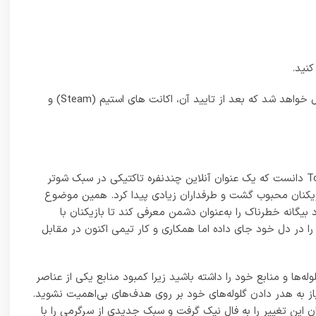
 اما از طرفی، می‌توان این تغییر را به فال نیک گرفت و سبک جدیدی از سرگرمی را با
ور دشمنان بیگانه همگی به زیبایی طراحی‌شده‌اند تا یک عنوان
ده از فناوری ری تریسینگ، پشتیبانی از DLSS طراحی زیبای عناصر مختلف و همچنین جلوه‌های ویژه و نورپردازی‌ها از ویژگی‌های اصلی گرافیک
CPU: Intel i5-4460 / AMD Ryzen 3 1200
GPU: Nvidia GeForce GTX 960 4GB / AMD RX 560 4GB
RAM: 8GB (Dual-channel setup)
OS: Windows 10 64-bit
Storage: 85GB