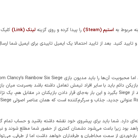
تمرکز بازی از حالت PvP به PvE تغییر کرده، چه بازخوردی از سمت مخاطبان و طرفداران خواهد داشت
ای اول‌شخص مدرن طراحی‌شده است. نورپردازی‌ها، جزییات مراحل و همین‌ط
کامل Co-op و متفاوت در دنیای Rainbow Six را تجربه کنید. استفا