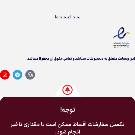
نماد اعتماد ما
اين وبسايت متعلق به دیجینوشاپ ميباشد و تمامی حقوق آن محفوظ ميباشد.
توجه!
تکمیل سفارشات اقساط ممکن است با مقداری تاخیر
انجام شود.