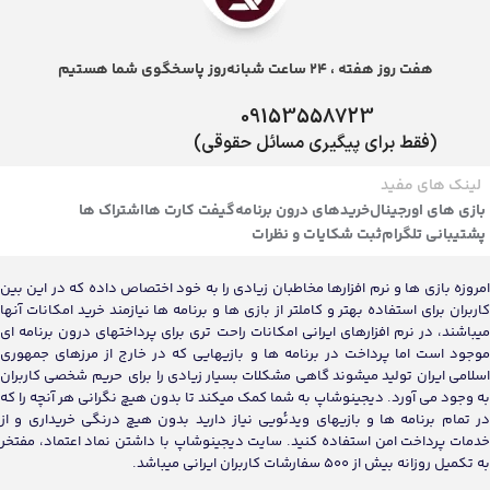
هفت روز هفته ، 24 ساعت شبانه‌روز پاسخگوی شما هستیم
09153558723
(فقط برای پیگیری مسائل حقوقی)
لینک های مفید
بازی های اورجینال
خریدهای درون برنامه
گیفت کارت ها
اشتراک ها
پشتیبانی تلگرام
ثبت شکایات و نظرات
امروزه بازی ها و نرم افزارها مخاطبان زیادی را به خود اختصاص داده که در این بین
کاربران برای استفاده بهتر و کاملتر از بازی ها و برنامه ها نیازمند خرید امکانات آنها
میباشند، در نرم افزارهای ایرانی امکانات راحت تری برای پرداختهای درون برنامه ای
موجود است اما پرداخت در برنامه ها و بازیهایی که در خارج از مرزهای جمهوری
اسلامی ایران تولید میشوند گاهی مشکلات بسیار زیادی را برای حریم شخصی کاربران
به وجود می آورد. دیجینوشاپ به شما کمک میکند تا بدون هیچ نگرانی هر آنچه را که
در تمام برنامه ها و بازیهای ویدئویی نیاز دارید بدون هیچ درنگی خریداری و از
خدمات پرداخت امن استفاده کنید. سایت دیجینوشاپ با داشتن نماد اعتماد، مفتخر
به تکمیل روزانه بیش از 500 سفارشات کاربران ایرانی میباشد.