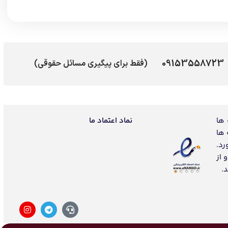
09153558723
(فقط برای پیگیری مسائل حقوقی)
 ها
نماد اعتماد ما
 ها
رد.
 از