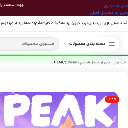
جهت استعلام بازی
عبور به ناوبری
رفتن به محتوای اصلی
حه اصلی
بازی اورجینال
خرید درون برنامه
گیفت کارت
اشتراک‌ها
فورتنایت
رندوم 
دسته بندی محصولات
خانه
/
بازی های اورجینال
/
استیم (Steam)
/
PEAK
-44%