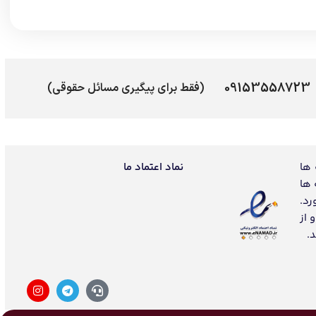
09153558723
(فقط برای پیگیری مسائل حقوقی)
 ها
نماد اعتماد ما
 ها
رد.
 از