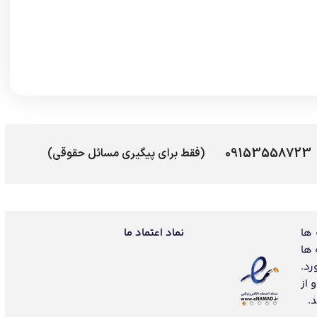
09153558723
(فقط برای پیگیری مسائل حقوقی)
 ها
نماد اعتماد ما
 ها
رد.
 از