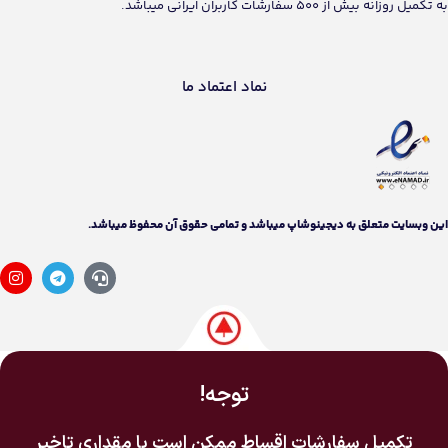
به تکمیل روزانه بیش از 500 سفارشات کاربران ایرانی میباشد.
نماد اعتماد ما
اين وبسايت متعلق به دیجینوشاپ ميباشد و تمامی حقوق آن محفوظ ميباشد.
توجه!
تکمیل سفارشات اقساط ممکن است با مقداری تاخیر