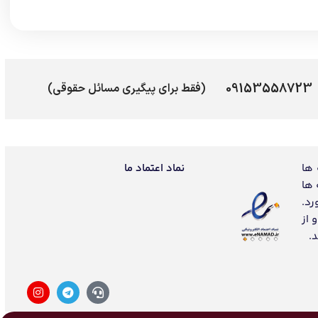
09153558723
(فقط برای پیگیری مسائل حقوقی)
 ها
نماد اعتماد ما
 ها
رد.
 از