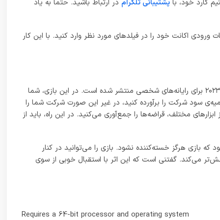
م گارد خود، با
پشتیبانی تلگرام
در ارتباط باشید. حتما به یاد
ت ورودی اکانت خود را در فیلدهای مورد نظر وارد کنید. با این کار
بازی Lethal Company یک نجربه عالی در سبک ترسناک co-op است که توسط استودیوی مستقل Zeekerss توسعه یافته و در تاریخ ۲۷ اکتبر ۲۰۲۳ برای رایانه‌های شخصی منتشر شده است. در این بازی، شما
ه‌ی سود شرکت را برآورده کنید، در غیر این صورت شرکت شما را
ارهای مختلف، قراضه‌ها را جمع‌آوری می‌کنید. در این راه، باید از
بازی هرگز خسته‌کننده نشود. بازی را می‌توانید در کنار
 co-op بازی کنید. بازی کردن به صورت co-op تجربه‌ی بازی را بسیار لذت‌بخش‌تر می‌کند. گفتنی است که این اثر با استقبال خوبی از سوی
Requires a 64-bit processor and operating system