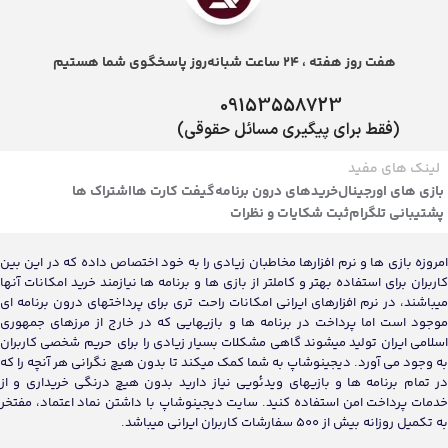
هفت روز هفته ، 24 ساعت شبانه‌روز پاسخگوی شما هستیم
09153558723
(فقط برای پیگیری مسائل حقوقی)
لینک های مفید
بازی های اورجینال
خریدهای درون برنامه
گیفت کارت ها
اشتراک ها
پشتیبانی تلگرام
ثبت شکایات و نظرات
امروزه بازی ها و نرم افزارها مخاطبان زیادی را به خود اختصاص داده که در این بین
کاربران برای استفاده بهتر و کاملتر از بازی ها و برنامه ها نیازمند خرید امکانات آنها
میباشند، در نرم افزارهای ایرانی امکانات راحت تری برای پرداختهای درون برنامه ای
موجود است اما پرداخت در برنامه ها و بازیهایی که در خارج از مرزهای جمهوری
اسلامی ایران تولید میشوند گاهی مشکلات بسیار زیادی را برای حریم شخصی کاربران
به وجود می آورد. دیجینوشاپ به شما کمک میکند تا بدون هیچ نگرانی هر آنچه را که
در تمام برنامه ها و بازیهای ویدئویی نیاز دارید بدون هیچ درنگی خریداری و از
خدمات پرداخت امن استفاده کنید. سایت دیجینوشاپ با داشتن نماد اعتماد، مفتخر
به تکمیل روزانه بیش از 500 سفارشات کاربران ایرانی میباشد.