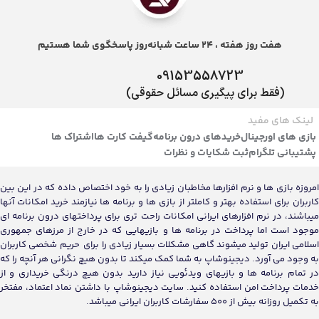
هفت روز هفته ، 24 ساعت شبانه‌روز پاسخگوی شما هستیم
09153558723
(فقط برای پیگیری مسائل حقوقی)
لینک های مفید
بازی های اورجینال
خریدهای درون برنامه
گیفت کارت ها
اشتراک ها
پشتیبانی تلگرام
ثبت شکایات و نظرات
امروزه بازی ها و نرم افزارها مخاطبان زیادی را به خود اختصاص داده که در این بین
کاربران برای استفاده بهتر و کاملتر از بازی ها و برنامه ها نیازمند خرید امکانات آنها
میباشند، در نرم افزارهای ایرانی امکانات راحت تری برای پرداختهای درون برنامه ای
موجود است اما پرداخت در برنامه ها و بازیهایی که در خارج از مرزهای جمهوری
اسلامی ایران تولید میشوند گاهی مشکلات بسیار زیادی را برای حریم شخصی کاربران
به وجود می آورد. دیجینوشاپ به شما کمک میکند تا بدون هیچ نگرانی هر آنچه را که
در تمام برنامه ها و بازیهای ویدئویی نیاز دارید بدون هیچ درنگی خریداری و از
خدمات پرداخت امن استفاده کنید. سایت دیجینوشاپ با داشتن نماد اعتماد، مفتخر
به تکمیل روزانه بیش از 500 سفارشات کاربران ایرانی میباشد.