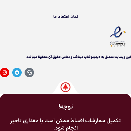
نماد اعتماد ما
اين وبسايت متعلق به دیجینوشاپ ميباشد و تمامی حقوق آن محفوظ ميباشد.
توجه!
تکمیل سفارشات اقساط ممکن است با مقداری تاخیر
انجام شود.