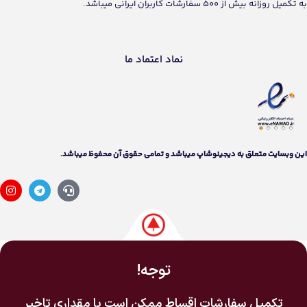
به تکمیل روزانه بیش از 500 سفارشات کاربران ایرانی میباشد.
نماد اعتماد ما
اين وبسايت متعلق به دیجینوشاپ ميباشد و تمامی حقوق آن محفوظ ميباشد.
توجه!
تکمیل سفارشات اقساط ممکن است با مقداری تاخیر