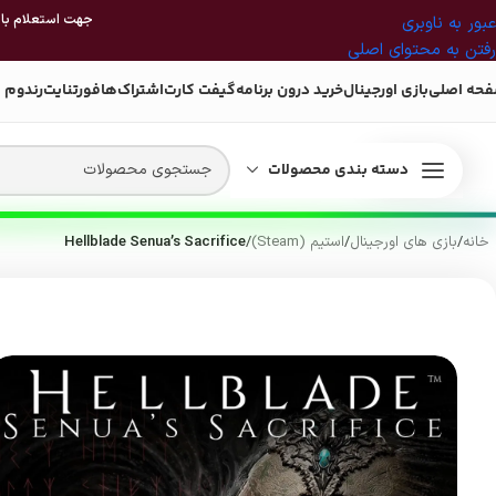
جهت استعلام بازی
عبور به ناوبری
رفتن به محتوای اصلی
حه اصلی
بازی اورجینال
خرید درون برنامه
گیفت کارت
اشتراک‌ها
فورتنایت
رندوم 
دسته بندی محصولات
خانه
/
بازی های اورجینال
/
استیم (Steam)
/
Hellblade Senua’s Sacrifice