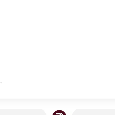
اک ها
پشتیبانی تلگرام
ثبت شکایات و نظرات
ه در این بین کاربران برای استفاده بهتر و کاملتر از بازی ها و برنامه
احت تری برای پرداختهای درون برنامه ای موجود است اما پرداخت در برنامه
د گاهی مشکلات بسیار زیادی را برای حریم شخصی کاربران به وجود می آو
ام برنامه ها و بازیهای ویدئویی نیاز دارید بدون هیچ درنگی خریداری و
انه بیش از 500 سفارشات کاربران ایرانی میباشد.
توجه!
میل سفارشات اقساط ممکن است با مقداری تاخیر انجام شود