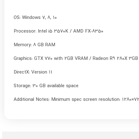
09153558723
(فقط برای پیگیری مسائل حقوقی)
 ها
نماد اعتماد ما
 ها
رد.
 از
.