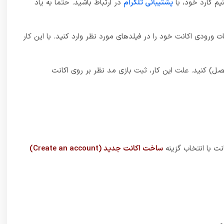
نید.
6_ اطلاعات ورودی مربوط به اکانت استیم (Steam) خود را وارد کرده و تایید کنید. بعد از تایید احتمالا یک ایمیل تاییدی برای ایمیل شما ارسال خواهد شد که بعد از تایید آن، اکانت های استیم (Steam) و
Ta می‌باشد. این عنوان جزو بازی‌ها اکشن طبقه بندی می‌شود و محوریت داستان حالت تک شخصیتی دارد. عمده‌ی
داستان بازی بر روی کاراکتر Senua متمرکز است. عمده‌ی داستان بازی بر روی کاراکتر Senua متمرکز است. از نقاط قوت بازی، توسعه آن بر پایه موتور گرافیکی قدرتمند Unreal Engine 4 می‌باشد که زیبایی بازی
را دو چندان می‌کند. این بازی توسط تیمی کوچک و با بودجه‌ی بسیار محدود توسعه داده شده است. استودیو نینجا تئوری نیز از این اثر به عنوان یک بازی مستقل ولی با کیفیت ساخت AAA یاد می‌کند. این
قابلیت Photo Mode را می توان یکی از ویژگی های منحصر به فرد این بازی دانست. طبق گفته این استودیو، بوسیله این حالت بازیکنان قادرند تا از شخصیت Senua در حالات مختلف داخل بازی، یا مناظر
های متعددی چون چرخش دوربین از جهت‌های مختلف، فاصله کانونی،
نینجا تئوری که در کارنامه آن نام بازی‌هایی مانند بازی DmC: Devil May Cry، بازی Enslaved: Odyssey To The West و بازی Heavenly Sword به چشم می‌خورد، در بازی Hellblade در تلاش است با نمایشی
یم که در تلاش است اختلال روانی خود را با مشکلات دنیای
 مبارزات و معماهای بازی هستیم.