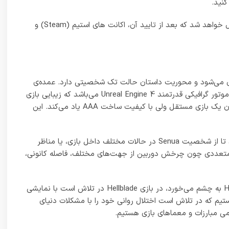
OS: Windows 7, 8, 10
Processor: Intel i5 3570K / AMD FX-8350
Memory: 8 GB RAM
Graphics: GTX 770 with 2GB VRAM / Radeon R9 280X 3GB
DirectX: Version 11
Storage: 30 GB available space
Additional Notes: Minimum spec screen resolution: 1280×7