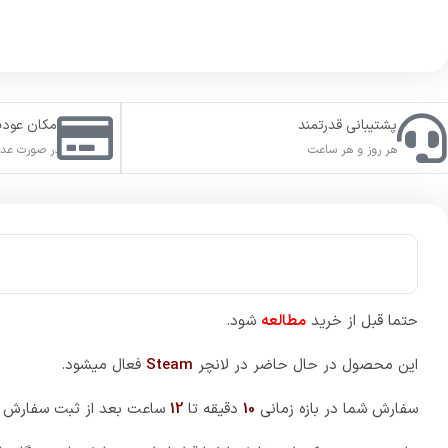
برای تسریع در تکمیل سفارش لطفا قبل از ثبت سفارش، استیم گارد ا
داشته باشید که بعد از تکمیل سفارش، مجدد استیم گارد خود را فعال
در صورت نداشتن اکانت ریجن مد نظر خود، یک اکانت
بدون استفاده
شما میتوانید محصول مورد نظر خود را برای هر ریجنی ثبت سفارش ک
اگر قصد تهیه محصولات
یوبیسافت
را دارید، قبل از ثبت سفارش وار
یوبیسافت و به مشکل نخوردن هنگام اجرای بازی بعد از خرید میباشد
مراحل لینک (متصل) کردن اکانت یوبیسافت به استیم:
1_ ابتدا وارد
سایت Ubisoft
شوید. میتوانید مستقیم از طریق این
لی
2_ وارد بخش ورود به اکانت شده و آدرس
ایمیل (Email)
و
رمز عبور (word
یک اکانت جدید بسازید.
3_ وارد
تنظیمات اکانت (Account Management)
شوید.
4_ وارد قسمت
اطلاعات اکانت (Account Information)
شوید.