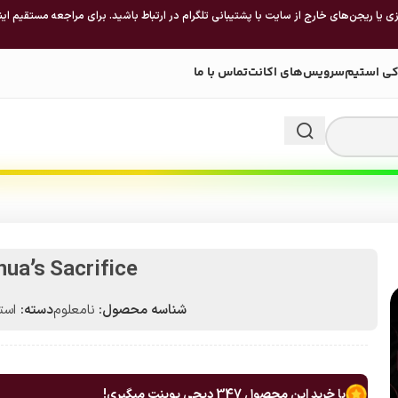
 یا ریجن‌های خارج از سایت با پشتیبانی تلگرام در ارتباط باشید. برای مراجعه مستقیم این
کی استیم
سرویس‌های اکانت
تماس با ما
nua’s Sacrifice
شناسه محصول:
نامعلوم
دسته:
استیم 
با خرید این محصول
347
دیجی پوینت میگیری!