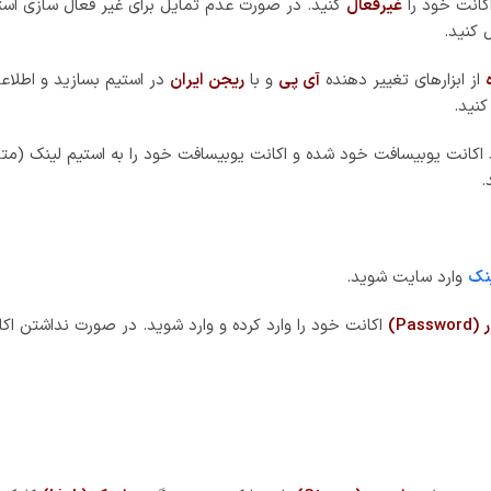
نه مربوط به
استیم (Steam)
را پیدا کرده و روی گزینه
لینک (Link)
کلیک ک
ازی Hellblade: Senua’s Sacrifice ساخت Ninja Theory به کارگردانی meem Antoniades
ای او بخش اصلی داستان را شکل می‌دهد.
می‌توانند تغییرات دلخواهی را بر روی این عکس‌ها اعمال کنند. گزینه‌
 است.
در تریلری جدید از بازی، شاهد اضطراب و ناامیدی شخصیت اصلی بازی هست
صیت اصلی ایجاد می‌کنند. به همین علت شاهد کشمکش بیشتری در تمامی