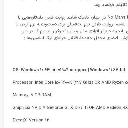
یک نکته‌ی جذاب که پیرامون قصه‌ی بازی Gotham Knights وجود دارد، تازگی این نوع از روایت است. پیش‌تر و در جریان قصه‌هایی مثل No Man’s Land در جهان کامیک شاهد روایت شدن داستان‌هایی با
 باشیم. روایت تلاش تیم بت‌فمیلی برای دست‌وپنجه نرم کردن با
ربه دربرابر افرادی مثل ریدلر یا جوکر را ببینیم که در عین
گوئن، اعضای محفل جغدها، قاتلان حرفه‌ای لیگ اساسین‌ها و
OS: Windows 10 64-bit v1909 or upper | Windows 11 64-bit
Processor: Intel Core i5-9600K (3.7 GHz) OR AMD Ryzen 5
Memory: 8 GB RAM
Graphics: NVIDIA GeForce GTX 1660 Ti OR AMD Radeon RX
DirectX: Version 12