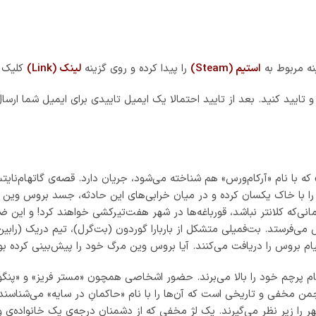
نه مربوط به
استیم (Steam)
را پیدا کرده و روی گزینه
لینک (Link)
کلیک ک
 جهان «بتمن آرکام» که با نام «آرکام‌ورس» هم شناخته می‌شود، جریان دارد. قصه‌ی گات
ا با خاک یکسان کرده و در میان خرابی‌های این حادثه، جسد بروس وین‌ 
نی‌که کلانتر نباشد، قورباغه‌ها در شهر هفت‌تیرکشی خواهند کرد! و این ض
ش می‌فرستد. بت‌فمیلی متشکل از باربارا گوردون (بت‌گرل)، تیم دریک (را
ام بروس را دریافت می‌کنند. آیا بروس وین مرگ خود را پیش‌بینی کرده بو
ام پرچم خود را بالا می‌برند. حضور اشخاصی همچون «مستر فریز» و «پنگو
خفی و تاریخی است که آن‌ها را با نام «حاکمانِ در سایه» می‌شناسند. اشخ
شهر را زیر نظر می‌گیرند. یک لژ مخفی که از دشمنان درجه‌ی یک خانواده‌ی 