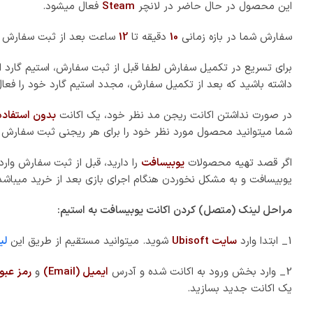
این محصول در حال حاضر در لانچر
Steam
فعال میشود.
سفارش شما در بازه زمانی
10
دقیقه تا
12
ساعت بعد از ثبت سفارش 
برای تسریع در تکمیل سفارش لطفا قبل از ثبت سفارش، استیم گارد ا
داشته باشید که بعد از تکمیل سفارش، مجدد استیم گارد خود را فعال
در صورت نداشتن اکانت ریجن مد نظر خود، یک اکانت
بدون استفاده
شما میتوانید محصول مورد نظر خود را برای هر ریجنی ثبت سفارش ک
اگر قصد تهیه محصولات
یوبیسافت
را دارید، قبل از ثبت سفارش وار
یوبیسافت و به مشکل نخوردن هنگام اجرای بازی بعد از خرید میباشد
مراحل لینک (متصل) کردن اکانت یوبیسافت به استیم:
1_ ابتدا وارد
سایت Ubisoft
شوید. میتوانید مستقیم از طریق این
لی
2_ وارد بخش ورود به اکانت شده و آدرس
ایمیل (Email)
و
رمز عبور (word
یک اکانت جدید بسازید.