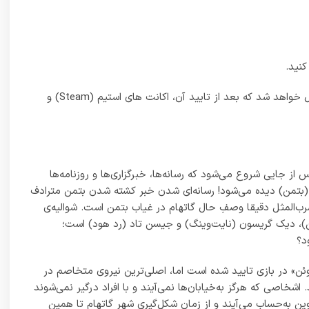
نید.
6_ اطلاعات ورودی مربوط به اکانت استیم (Steam) خود را وارد کرده و تایید کنید. بعد از تایید احتمالا یک ایمیل تاییدی برای ایمیل شما ارسال خواهد شد که بعد از تایید آن، اکانت های استیم (Steam) و
هام‌نایتس از جایی شروع می‌شود که رسانه‌ها، خبرگزاری‌ها و روزنامه‌ها
(بتمن) دیده می‌شود! رسانه‌ای شدن خبر کشته شدن بتمن مترادف
رب‌المثل دقیقا وصف‌ِ حال گاتهام در غیاب بتمن است. شوالیه‌ی
بین)، دیک گریسون (نایت‌وینگ) و جیسن تاد (رد هود) است؛
د؟
ئن» در بازی تایید شده است اما، اصلی‌ترین نیروی متخاصم در
اصی که هرگز به‌خیابان‌ها نمی‌آیند و با افراد درگیر نمی‌شوند
وین به‌حساب می‌آیند و از زمان شکل‌گیری شهر گاتهام تا همین