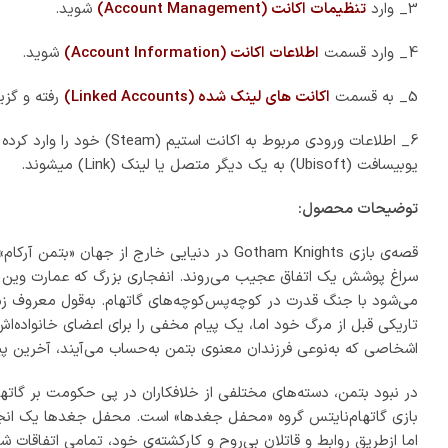
3_ وارد
تنظیمات اکانت (Account Management)
شوید.
4_ وارد قسمت
اطلاعات اکانت (Account Information)
شوید.
5_ به قسمت
اکانت های لینک شده (Linked Accounts)
رفته و گزی
یوبیسافت (Ubisoft) به یک دیگر متصل یا لینک (Link) میشوند.
توضیحات محصول:
قصه‌ی بازی Gotham Knights در دنیایی خارج از
سراغ پوشش یک اتفاق عجیب می‌روند. انفجاری بزرگ که عمارت وین ر
می‌شود با جنگ قدرت در کوچه‌پس‌کوچه‌‌های گاتهام. به‌قول معروف زما
تاریکی قبل از مرگ خود اما، یک پیام مخفی را برای اعضای خانواده‌ا
اشخاصی که به‌نوعی فرزندان معنوی بتمن به‌حساب می‌آیند، آخرین پی
در نبود بتمن، دسته‌های مختلفی از خلافکاران در پی حکومت بر گاته
بازی گاتهام‌نایتس گروه «محفل جغدها‌» است. محفل جغدها یک انجمن م
اما ازطریق روابط و قاتلان بی‌روح و کارکشته‌ی خود، تمامی اتفاقات 