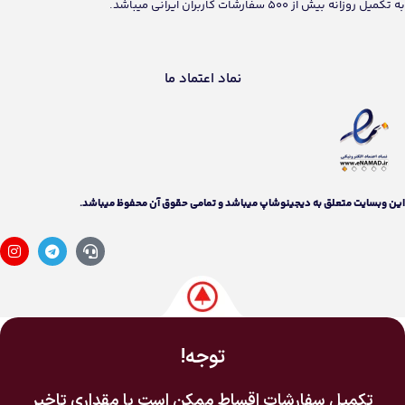
به تکمیل روزانه بیش از 500 سفارشات کاربران ایرانی میباشد.
نماد اعتماد ما
اين وبسايت متعلق به دیجینوشاپ ميباشد و تمامی حقوق آن محفوظ ميباشد.
توجه!
تکمیل سفارشات اقساط ممکن است با مقداری تاخیر