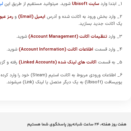
1_ ابتدا وارد
سایت Ubisoft
شوید. میتوانید مستقیم از طریق این
لی
2_ وارد بخش ورود به اکانت شده و آدرس
ایمیل (Email)
و
رمز عبور (word
یک اکانت جدید بسازید.
3_ وارد
تنظیمات اکانت (Account Management)
شوید.
4_ وارد قسمت
اطلاعات اکانت (Account Information)
شوید.
5_ به قسمت
اکانت های لینک شده (Linked Accounts)
رفته و گزی
یوبیسافت (Ubisoft) به یک دیگر متصل یا لینک (Link) میشوند.
هفت روز هفته، 24 ساعت شبانه‌روز پاسخگوی شما هستیم