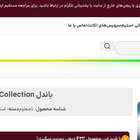
 یا ریجن‌های خارج از سایت با پشتیبانی تلگرام در ارتباط باشید. برای مراجعه مستقیم این
کی استیم
سرویس‌های اکانت
تماس با ما
باندل The Bioshock Collection
شناسه محصول:
نامعلوم
دسته:
استیم 
با خرید این محصول
423
دیجی پوینت میگیری!