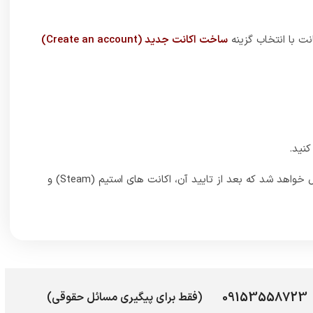
نت با انتخاب گزینه
ساخت اکانت جدید (Create an account)
نید.
6_ اطلاعات ورودی مربوط به اکانت استیم (Steam) خود را وارد کرده و تایید کنید. بعد از تایید احتمالا یک ایمیل تاییدی برای ایمیل شما ارسال خواهد شد که بعد از تایید آن، اکانت های استیم (Steam) و
09153558723
(فقط برای پیگیری مسائل حقوقی)