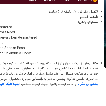
تکمیل سفارش:
30 دقیقه تا 5 ساعت
پلتفرم:
استیم
محتوای باندل:
astered
emastered
inerva’s Den Remastered
ite
nite Season Pass
ite Colombia’s Finest
نکته:
پیش از ثبت سفارش نیاز است که ورود دو مرحله اکانت استیم خود را 
نمایید. لطفا اطلاعات ارتباطی خود در هنگام ثبت سفارش را به درستی وارد ن
صورت بروز هرگونه مشکل در روند تکمیل سفارش، امکان برقراری ارتباط با ش
در صورت داشتن هرگونه پرسش یا نیاز به راهنمایی درمورد محصول، می‌توان
پشتیبانی تلگرام
با ما در ارتباط باشید. جهت ارتباط مستقیم
اینجا کلیک کنید