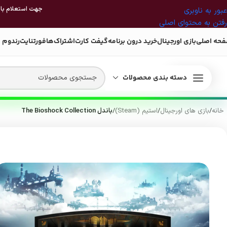
جهت استعلام بازی
عبور به ناوبری
رفتن به محتوای اصلی
حه اصلی
بازی اورجینال
خرید درون برنامه
گیفت کارت
اشتراک‌ها
فورتنایت
رندوم 
دسته بندی محصولات
خانه
/
بازی های اورجینال
/
استیم (Steam)
/
باندل The Bioshock Collection