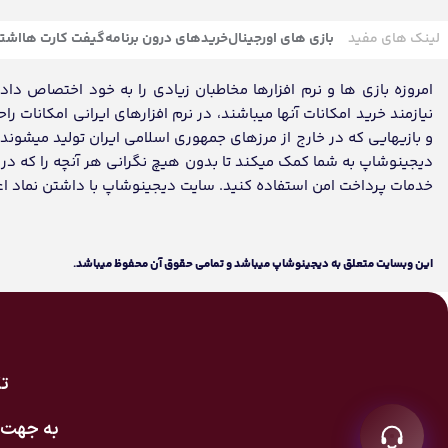
لینک های مفید
بازی های اورجینال
خریدهای درون برنامه
گیفت کارت ها
اشتر
امروزه بازی ها و نرم افزارها مخاطبان زیادی را به خود اختصاص داده ک
نیازمند خرید امکانات آنها میباشند، در نرم افزارهای ایرانی امکانات ر
و بازیهایی که در خارج از مرزهای جمهوری اسلامی ایران تولید میشون
دیجینوشاپ به شما کمک میکند تا بدون هیچ نگرانی هر آنچه را که در تم
خدمات پرداخت امن استفاده کنید. سایت دیجینوشاپ با داشتن نماد اعتماد، مفتخر به تکمیل روز
اين وبسايت متعلق به دیجینوشاپ ميباشد و تمامی حقوق آن محفوظ ميباشد.
تک
به جهت 