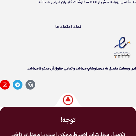
به تکمیل روزانه بیش از 500 سفارشات کاربران ایرانی میباشد.
نماد اعتماد ما
اين وبسايت متعلق به دیجینوشاپ ميباشد و تمامی حقوق آن محفوظ ميباشد.
توجه!
تکمیل سفارشات اقساط ممکن است با مقداری تاخیر