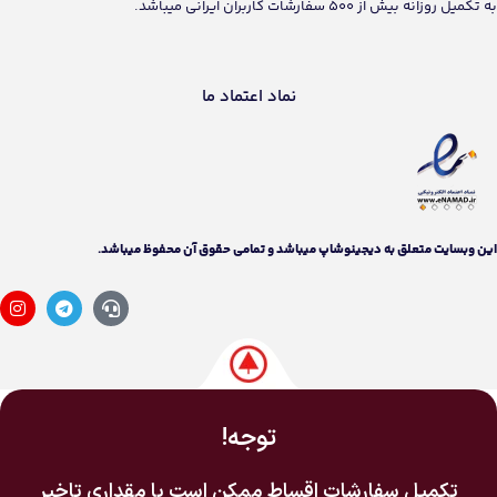
به تکمیل روزانه بیش از 500 سفارشات کاربران ایرانی میباشد.
نماد اعتماد ما
اين وبسايت متعلق به دیجینوشاپ ميباشد و تمامی حقوق آن محفوظ ميباشد.
توجه!
تکمیل سفارشات اقساط ممکن است با مقداری تاخیر