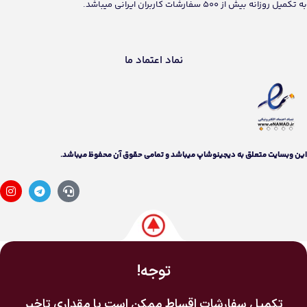
به تکمیل روزانه بیش از 500 سفارشات کاربران ایرانی میباشد.
نماد اعتماد ما
اين وبسايت متعلق به دیجینوشاپ ميباشد و تمامی حقوق آن محفوظ ميباشد.
توجه!
تکمیل سفارشات اقساط ممکن است با مقداری تاخیر