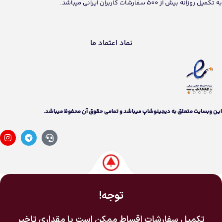
به تکمیل روزانه بیش از 500 سفارشات کاربران ایرانی میباشد.
نماد اعتماد ما
اين وبسايت متعلق به دیجینوشاپ ميباشد و تمامی حقوق آن محفوظ ميباشد.
توجه!
تکمیل سفارشات اقساط ممکن است با مقداری تاخیر