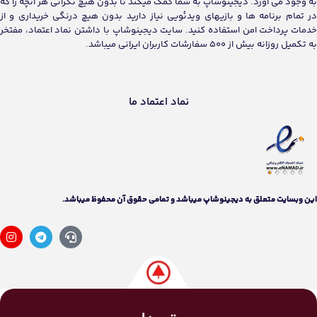
به وجود می آورد. دیجینوشاپ به شما کمک میکند تا بدون هیچ نگرانی هر آنچه را که
در تمام برنامه ها و بازیهای ویدئویی نیاز دارید بدون هیچ درنگی خریداری و از
خدمات پرداخت امن استفاده کنید. سایت دیجینوشاپ با داشتن نماد اعتماد، مفتخر
به تکمیل روزانه بیش از 500 سفارشات کاربران ایرانی میباشد.
نماد اعتماد ما
اين وبسايت متعلق به دیجینوشاپ ميباشد و تمامی حقوق آن محفوظ ميباشد.