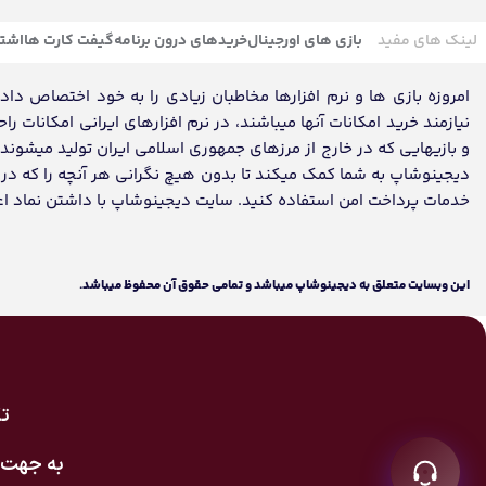
لینک های مفید
بازی های اورجینال
خریدهای درون برنامه
گیفت کارت ها
اشتر
امروزه بازی ها و نرم افزارها مخاطبان زیادی را به خود اختصاص داده ک
نیازمند خرید امکانات آنها میباشند، در نرم افزارهای ایرانی امکانات ر
و بازیهایی که در خارج از مرزهای جمهوری اسلامی ایران تولید میشون
دیجینوشاپ به شما کمک میکند تا بدون هیچ نگرانی هر آنچه را که در تم
خدمات پرداخت امن استفاده کنید. سایت دیجینوشاپ با داشتن نماد اعتماد، مفتخر به تکمیل روز
اين وبسايت متعلق به دیجینوشاپ ميباشد و تمامی حقوق آن محفوظ ميباشد.
تک
به جهت 